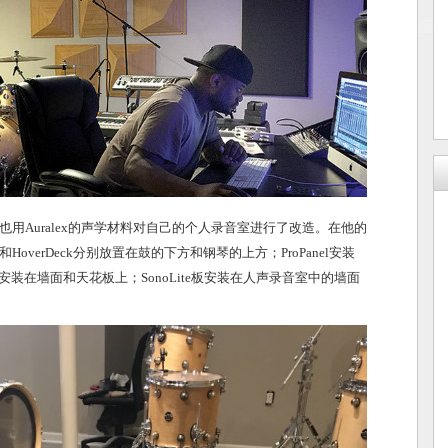
用Auralex的声学材料对自己的个人录音室进行了改造。在他的
ts和HoverDeck分别放置在鼓的下方和钢琴的上方；ProPanel安装
ffusors安装在墙面和天花板上；SonoLite板安装在人声录音室中的墙面