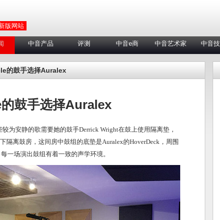
 新版网站
闻
中音产品
评测
中音e商
中音艺术家
中音技
ele的鼓手选择Auralex
le的鼓手选择Auralex
较为安静的歌需要她的鼓手Derrick Wright在鼓上使用隔离垫，
离鼓房，这间房中鼓组的底垫是Auralex的HoverDeck，周围
确保了每一场演出鼓组有着一致的声学环境。