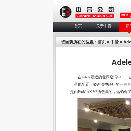
中音
首页
关于中音
新
您当前所在的位置：
首页
»
中音
» Ad
Ade
在Adele最近的世界巡演中，一些
于是他配置；额巡演中随行的一间台下隔
是由ProMAX V2所包裹的，这