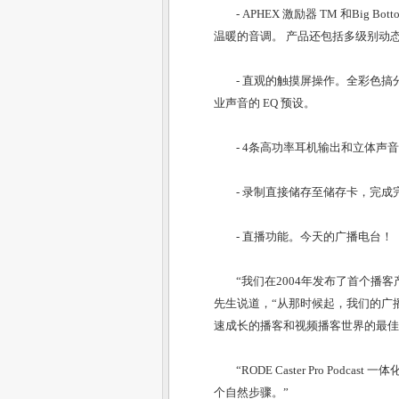
-
APHEX 激励器 TM 和Big Bo
温暖的音调。 产品还包括多级别动
-
直观的触摸屏操作
。全彩色搞
业声音的 EQ 预设。
-
4条高功率耳机输
出和立体声音
-
录制直接储存至储存卡
，完成
-
直播功能
。今天的广播电台！
“我们在2004年发布了首个播客产品 Po
先生说道，“从那时候起，我们的广播话筒，
速成长的播客和视频播客世界的最佳
“RODE Caster Pro P
个自然步骤。”