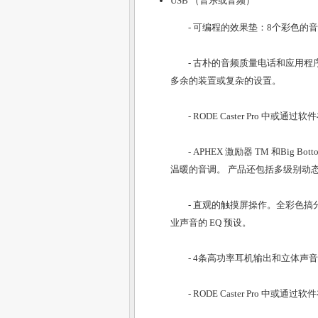
USB （音乐或音频）
-
可编程的效果垫
：8个彩色的
-
古朴的音频质量电话和应用程
多余的装置或复杂的设置。
-
RODE Caster Pro 中或
-
APHEX 激励器 TM 和Big Bo
温暖的音调。 产品还包括多级别动
-
直观的触摸屏操作
。全彩色搞
业声音的 EQ 预设。
-
4条高功率耳机输出和立体声
-
RODE Caster Pro 中或