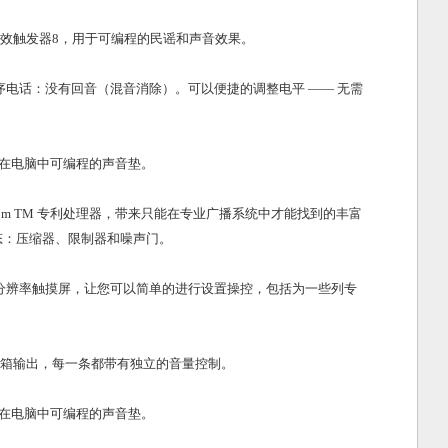
音效触发器8，用于可编程的民谣和声音效果。
序电话：没有回音（混音消除）
。可以便捷的调整电平 —— 无需
通过软件在电脑中可编程的声音垫
。
ttom TM 专利处理器
，带来只能在专业广播系统中才能找到的丰富
态：压缩器、限制器和噪声门。
分辨率触摸屏，让您可以简单的进行设置操控，包括为一些列专
音箱输出
，每一条都带有独立的音量控制。
通过软件在电脑中可编程的声音垫
。