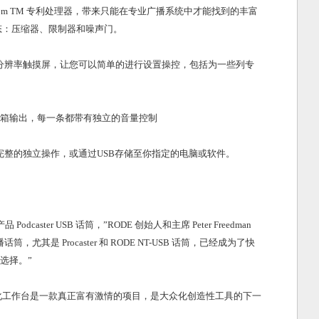
ttom TM 专利处理器
，带来只能在专业广播系统中才能找到的丰富
态：压缩器、限制器和噪声门。
分辨率触摸屏，让您可以简单的进行设置操控，包括为一些列专
箱输出，
每一条都带有独立的音量控制
完整的独立操作，或通过USB存储至你指定的电脑或软件。
dcaster USB 话筒，”RODE 创始人和主席 Peter Freedman
尤其是 Procaster 和 RODE NT-USB 话筒，已经成为了快
选择。”
odcast 一体化工作台是一款真正富有激情的项目，是大众化创造性工具的下一