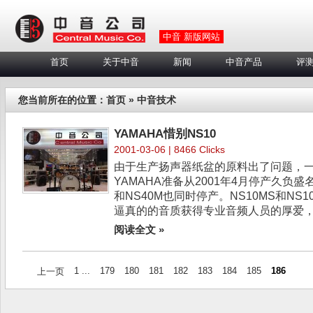
中音 新版网站
首页
关于中音
新闻
中音产品
评
您当前所在的位置：
首页
» 中音技术
YAMAHA惜别NS10
2001-03-06 | 8466 Clicks
由于生产扬声器纸盆的原料出了问题，
YAMAHA准备从2001年4月停产久负盛名
和NS40M也同时停产。NS10MS和NS
逼真的的音质获得专业音频人员的厚爱，成
阅读全文 »
1 ...
179
180
181
182
183
184
185
186
上一页