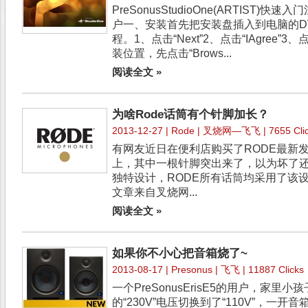
PreSonusStudioOne(ARTIST)
户一、安装首先把安装盘插入到电脑的D
程。1、点击“Next”2、点击“IAgree”3、
装位置，先点击“Brows...
阅读全文 »
为啥Rode话筒有个针脚加长？
2013-12-27 |
Rode
| 叉烧网—飞飞 | 7655 Clic
有网友近日在便利店购买了RODE最新发
上，其中一根针脚突出来了，以为坏了还
独特设计，RODE所有话筒均采用了该
文章来自叉烧网...
阅读全文 »
如果你不小心把音箱烧了~
2013-08-17 |
Presonus
| 飞飞 | 11887 Clicks
一个PreSonusErisE5的用户，家
的“230V”电压切换到了“110V”，一开