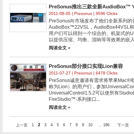
PreSonus推出三款全新AudioBox™
2011-08-05 |
Presonus
| 9596 Clicks
PreSonus向市场发布了他们全新系列
AudioBox™22VSL，AudioBox44VSL
用户们可以得到一个综合的、机架式的US
以提供压缩、均衡、混响等等效果的嵌入式
阅读全文 »
PreSonus部分接口实现Lion兼容
2011-07-27 |
Presonus
| 6478 Clicks
PreSonus诚意邀请有需求将苹果Mac®
称为Lion）的用户们，参加UniversalCon
UniversalControl1.5.2可以使所有St
FireStudio™-系列接口...
阅读全文 »
1
2
3
4
5
6
7
8
9
10
... 186
上一页
下一页