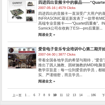
四进四出音频卡中的极品――“Quarte
2007-05-16 | 4579 Clicks
四进四出的音频卡一直深受广大用户的
INFRASONIC最近新发表了一款带有M
高端专业音频卡――“Quartet四重奏”。I
Samick公司在收购了ESI―pro后重新...
阅读全文 »
爱音电子音乐专业培训中心第二期开
2007-04-30 | 3877 Clicks
带着全国各地学员的希望与期待，“爱音
推出了因人施教、因材施教的MIDI电脑
教学宗旨是：每一位到爱音的学员，都
实、严谨细密，而且学员...
阅读全文 »
1 ...
6
7
8
9
10
11
12
13
14
... 186
上一页
下