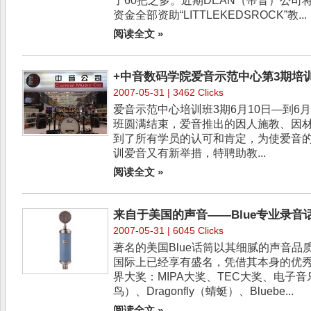
了60把之多。近期DEAN（帝音）公
资金全部资助“LITTLEKEDSROCK”教...
阅读全文 »
+中音数码学院爱音示范中心第3期培
2007-05-31 | 3462 Clicks
爱音示范中心培训班3期6月10日―到6月
班圆满结束，爱音推出的因人施教、因
到了所有学员的认可和肯定，为使爱音的
训爱音又有新举措，特聘助教...
阅读全文 »
来自于美国的声音――Blue专业录音
2007-05-31 | 6045 Clicks
著名的美国Blue话筒以其细腻的声音
国际上已经享有盛名，凭借其本身的优秀
界大奖：MIPA大奖、TEC大奖、电子音乐
鸟）、Dragonfly（蜻蜓）、Bluebe...
阅读全文 »