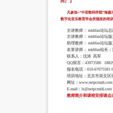
间）
】
凡参加
+
“中音数码学院”海
数字化音乐教育学会所颁发的培
主讲教师：
midifan
论坛总
主讲教师：
midifan
论坛版
助理教师：
midifan
论坛版
名誉讲师：
midifan
站长：
联系人：沈涛
高军
QQ
留言：
43973580
1882
报名电话：
010-67075581 
培训地址：北京市崇文区
网址：
www.netpcmidi.com
E-mail
：
lx@netpcmidi.com
教师简介和课程安排请点