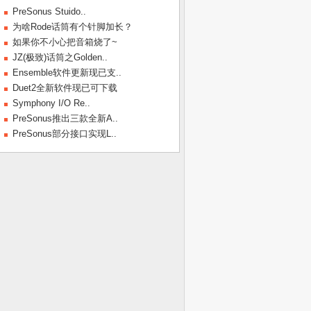
PreSonus Stuido..
为啥Rode话筒有个针脚加长？
如果你不小心把音箱烧了~
JZ(极致)话筒之Golden..
Ensemble软件更新现已支..
Duet2全新软件现已可下载
Symphony I/O Re..
PreSonus推出三款全新A..
PreSonus部分接口实现L..