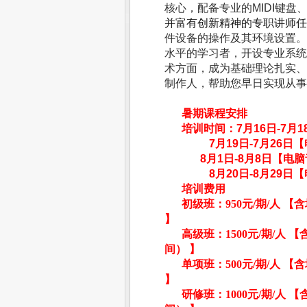
核心，配备专业的
MIDI
键盘
并富有创新精神的专职讲师任
件设备的操作及其环境设置。
水平的学习者，开设专业系统
术方面，成为基础理论扎实、
制作人，帮助您早日实现从
暑期课程安排
培训时间：
7
月
16
日
-7
月
1
7
月
19
日
-7
月
26
日
【
8
月
1
日
-8
月
8
日
【电脑
8
月
20
日
-8
月
29
日【
培训费用
初级班：
950
元
/
期
/
人
【含
】
高级班：
1500
元
/
期
/
人
【
间）
】
单项班：
500
元
/
期
/
人
【含
】
研修班：
1000
元
/
期
/
人
【