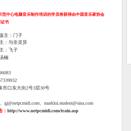
嘉示范中心电脑音乐制作培训的学员将获得由中国音乐家协会
训证书
版主：门子
主：与非灵异
主：飞子
汤楠
96083
67339932
珠市口东大街
2
号
3
层
30
号
、
gj@netpcmidi.com
、
marklui.student@sina.com
击：
http://www.netpcmidi.com/train.asp