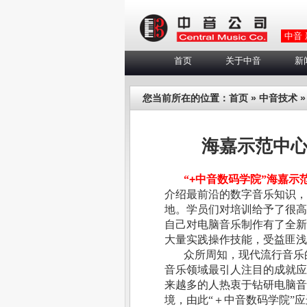
中音
首页
关于中音
新
您当前所在的位置：
首页
»
中音技术
»
海嘉示范中
“
+
中音数码学院”海嘉示
介绍最前沿的数字音乐知识，
地。学员们对培训给予了很高
自己对电脑音乐制作有了全新
大量实践操作技能，受益匪浅
众所周知，现代流行音乐
音乐领域最引人注目的成就应
来越多的人热衷于钻研电脑音
境，由此“
＋中音数码学院”