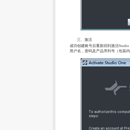
三、激活
成功创建账号后重新回到激活Studio O
用户名，密码及产品序列号（包装内