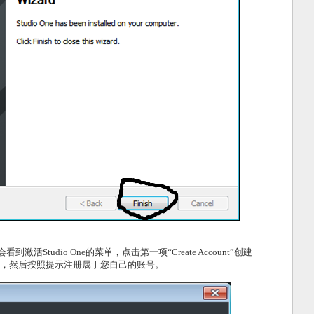
到激活Studio One的菜单，点击第一项“Create Account”创建
，然后按照提示注册属于您自己的账号。