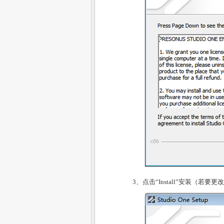
3、点击“Install”安装（若要更