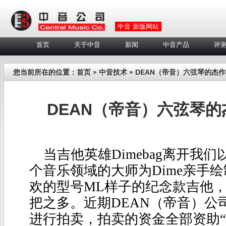
中音 新版网站
首页
关于中音
新闻
中音产品
评
您当前所在的位置：
首页
»
中音技术
» DEAN（帝音）六弦琴的杰
DEAN（帝音）六弦琴
当吉他英雄
Dimebag
离开我们
个音乐领域的大师为
Dime
亲手绘
欢的型号
ML
样子的纪念款吉他
把之多。近期
DEAN
（帝音）公
进行拍卖，拍卖的资金全部资助“