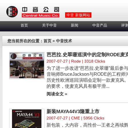
中音 新版网站
首页
关于中音
新闻
中音产品
评
您当前所在的位置：
首页
» 中音技术
芭芭拉.史翠珊巡演中的定制RODE麦
2007-07-27 |
Rode
| 3318 Clicks
为了进一步改进“芭芭拉.史翠珊”最后参
音响师BruceJackson与RODE的工
历史性欧洲巡回演唱会定制一款麦克风。R
的要求，使麦克风具有极平滑...
阅读全文 »
新装MAYA44V3隆重上市
2007-07-27 |
CME
| 5956 Clicks
新包装，大内容，高性价---王者之再续