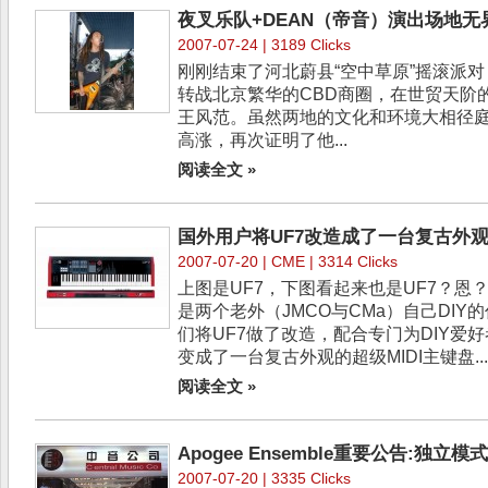
夜叉乐队+DEAN（帝音）演出场地无
2007-07-24 | 3189 Clicks
刚刚结束了河北蔚县“空中草原”摇滚派
转战北京繁华的CBD商圈，在世贸天阶的
王风范。虽然两地的文化和环境大相径
高涨，再次证明了他...
阅读全文 »
国外用户将UF7改造成了一台复古外观
2007-07-20 |
CME
| 3314 Clicks
上图是UF7，下图看起来也是UF7？恩
是两个老外（JMCO与CMa）自己DIY
们将UF7做了改造，配合专门为DIY爱好者提供
变成了一台复古外观的超级MIDI主键盘..
阅读全文 »
Apogee Ensemble重要公告:独立
2007-07-20 | 3335 Clicks