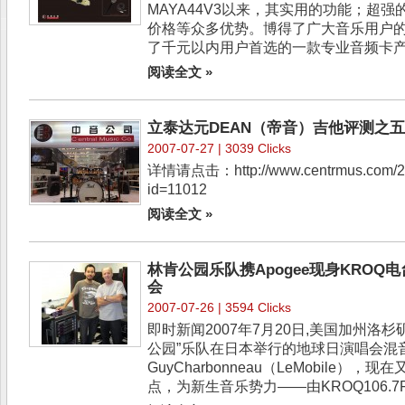
MAYA44V3以来，其实用的功能；超
价格等众多优势。博得了广大音乐用户的喜
了千元以内用户首选的一款专业音频卡产品
阅读全文 »
立泰达元DEAN（帝音）吉他评测之
2007-07-27 | 3039 Clicks
详情请点击：http://www.centrmus.com/20
id=11012
阅读全文 »
林肯公园乐队携Apogee现身KROQ电台‘K
会
2007-07-26 | 3594 Clicks
即时新闻2007年7月20日,美国加州洛
公园”乐队在日本举行的地球日演唱会混
GuyCharbonneau（LeMobile
点，为新生音乐势力――由KROQ106.7F