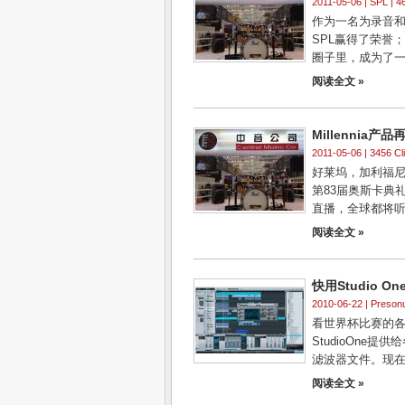
2011-05-06 |
SPL
| 4
作为一名为录音
SPL赢得了荣誉
圈子里，成为了一
阅读全文 »
Millennia
2011-05-06 | 3456 Cl
好莱坞，加利福尼亚
第83届奥斯卡典
直播，全球都将听
阅读全文 »
快用Studio 
2010-06-22 |
Preson
看世界杯比赛的各
StudioOne
滤波器文件。现在，
阅读全文 »