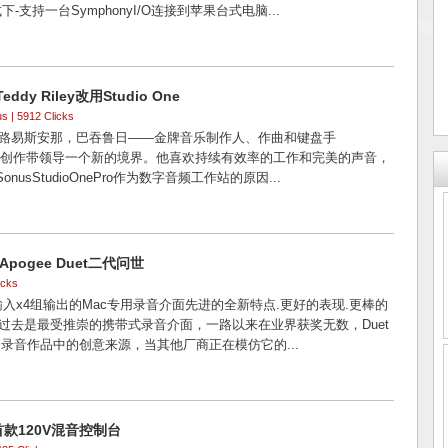
-支持一台SymphonyI/O连接到苹果台式电脑...
dy Riley改用Studio One
us
| 5912 Clicks
7日，路易斯安那，巴吞鲁日——金牌音乐制作人、作曲和键盘手
ey决定将创作带领导一个新的境界。他喜欢持续有效率的工作和完美的声音，
onusStudioOnePro作为数字音频工作站的原因...
Apogee Duet二代问世
icks
组输入x4组输出的Mac专用录音介面先进的全新特点.更好的表现.更棒的
Duet过去是最受推崇的携带式录音介面，一路以来在业界获奖无数，Duet
录音作品中的创意来源，当其他厂商正在模仿它的...
-- 首款120V混音控制台