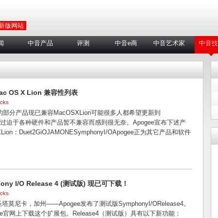
 新版网站
闻
中音产品
评测
中音e商
中音艺术家
中音技
ac OS X Lion 兼容性列表
icks
们的部分产品现已兼容MacOSXLion可能很多人都希望更新到
n，不过迫于各种硬件和产品暂不兼容而感到很无奈。Apogee宣布下述产
ion：Duet2GiOJAMONESymphonyI/OApogee正为其它产品和软件
hony I/O Release 4 (测试版) 现已可下载！
icks
圣塔莫尼卡，加州——Apogee发布了测试版SymphonyI/ORelease4。
ee官网上下载这个扩展包。Release4（测试版）具有以下新功能：