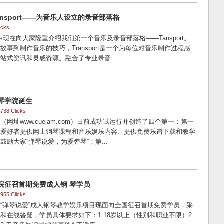
ransport——为音乐人设立的录音部落格
icks
tronics现在向大家隆重介绍我们第一个音乐及录音部落格——Tansport。
故事到制作音乐的技巧，Transport是一个为每位对音乐制作过程感
站式资讯和灵感资源。融合了专业录音...
琴学院诞生
5738 Clicks
网址www.cuejam.com）日前成功试运行并创造了四个第一：第一
琴爱好者提供网上钢琴课程和音乐娱乐内容、提供免费乐谱下载和教学
励大家“弹琴说爱，为爱弹琴”；第...
院征召首期免费成人钢 琴学员
4955 Clicks
“弹琴说爱”成人钢琴教学娱乐项目现面向全国征召首期免费学员，采
和在线答疑，学员具体要求如下：1.18岁以上（性别和职业不限）2.