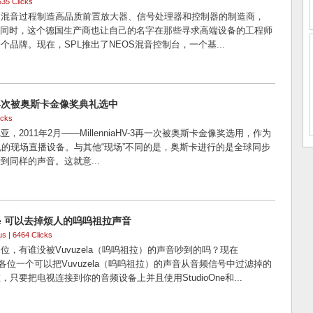
635 Clicks
和混音过程制造高品质前置放大器、信号处理器和控制器的制造商，
；同时，这个德国生产商也让自己的名字在那些寻求高端设备的工程师
个品牌。现在，SPL推出了NEOS混音控制台，一个基...
产品再次被奥斯卡金像奖典礼选中
icks
，2011年2月——MillenniaHV-3再一次被奥斯卡金像奖选用，作为
礼的现场直播设备。与其他“现场”不同的是，奥斯卡进行的是全球同步
到同样的声音。这就意...
One 可以去掉烦人的呜呜祖拉声音
us
| 6464 Clicks
位，有谁没被Vuvuzela（呜呜祖拉）的声音吵到的吗？现在
提供给各位一个可以把Vuvuzela（呜呜祖拉）的声音从音频信号中过滤掉的
只要把电视连接到你的音频设备上并且使用StudioOne和...