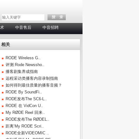
术
中音售后
中音招聘
相关
RODE Wireless G..
评测:Rode Newssho..
播客剧集养成指南
远程采访类播客内容录制指南
如何得到最佳质量的播客音频？
RODE By SoundFi..
RODE发布The SC6-L..
RODE 在 VidCon U..
My RØDE Reel 回来..
RODE发布The RØDEL..
距离‘My RODE Scri..
RODE全新VIDEOMIC ..