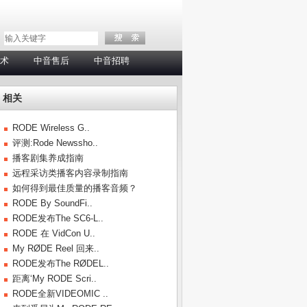
术
中音售后
中音招聘
相关
RODE Wireless G..
评测:Rode Newssho..
播客剧集养成指南
远程采访类播客内容录制指南
如何得到最佳质量的播客音频？
RODE By SoundFi..
RODE发布The SC6-L..
RODE 在 VidCon U..
My RØDE Reel 回来..
RODE发布The RØDEL..
距离‘My RODE Scri..
RODE全新VIDEOMIC ..