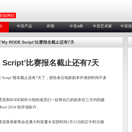
 新版网站
闻
中音产品
评测
中音e商
中音艺术家
中音技
‘My RODE Script’比赛报名截止还有7天
E Script’比赛报名截止还有7天
DE Script’报名截止还有7天了，留给各位电影剧本作者的时间不多
到悉尼和RODE制作小组的成员们一起将自己的剧本在三天内拍摄
eel 2018’的开场影片。
者花落谁家将会在澳大利亚夏令东部时间1月31日的正午时分揭