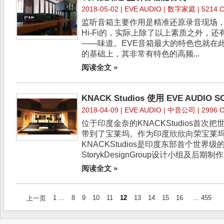
2018-05-02 |
EVE AUDIO
| 数字家庭 | 5214 Cl
监听音箱主要作用是精准还原录音现场
Hi-Fi的，实际上除了以上素质之外，
——味道。EVE音箱最大的特色也就在
的基础上，其非常有特色的高频...
阅读全文 »
KNACK Studios 使用 EVE AUDIO 
2018-04-09 |
EVE AUDIO
| 中音公司 | 2996 Cl
位于印度金奈的KNACKStudios首次
带到了宝莱坞。作为印度欣欣向荣宝莱
KNACKStudios是印度东部首个世界级的WS
StorykDesignGroup设计小组及后期制
阅读全文 »
1 ...
8
9
10
11
12
13
14
15
16
... 455
上一页