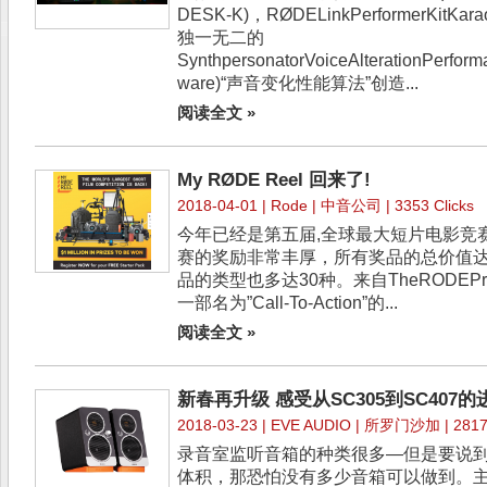
DESK-K)，RØDELinkPerformerKitK
独一无二的
SynthpersonatorVoiceAlterationPerfor
ware)“声音变化性能算法”创造...
阅读全文 »
My RØDE Reel 回来了!
2018-04-01 |
Rode
| 中音公司 | 3353 Clicks
今年已经是第五届,全球最大短片电影竞
赛的奖励非常丰厚，所有奖品的总价值达
品的类型也多达30种。来自TheRODEPr
一部名为”Call-To-Action”的...
阅读全文 »
新春再升级 感受从SC305到SC407的
2018-03-23 |
EVE AUDIO
| 所罗门沙加 | 2817 
录音室监听音箱的种类很多—但是要说
体积，那恐怕没有多少音箱可以做到。主