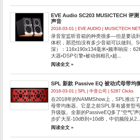
EVE Audio SC203 MUSICTEC
声音
2018-03-01 |
EVE AUDIO
| MUSICTECH.NET |
录音室监听音箱的种类很多—但是要说
体积，那恐怕没有多少音箱可以做到。SC
深）：116x190x134毫米•频率响应：62
大器•DSP引擎•被动倒相孔•超...
阅读全文 »
SPL 新款 Passive EQ 被动式
2018-03-01 |
SPL
| 中音公司 | 5287 Clicks
在2018年的NAMMShow上，SPL推出了
母带均衡器。它是之前SPL享有盛誉型号为2
升级版。全新的PassiveEQ多了“空
步扩大至-10dB到+10dB，中切频段从2..
阅读全文 »