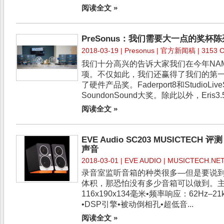
阅读全文 »
PreSonus：我们需要大一点的奖杯
2018-03-19 |
Presonus
| 官方新闻稿 | 3153 Cl
我们十分高兴的告诉大家我们在今年NA
项。不仅如此，我们还赢得了我们的第一个TE
了硬件产品奖。Faderport8和StudioLive
SoundonSound大奖。除此以外，Eris3.5s
阅读全文 »
EVE Audio SC203 MUSICTEC
声音
2018-03-01 |
EVE AUDIO
| MUSICTECH.NET 
录音室监听音箱的种类很多—但是要说
体积，那恐怕没有多少音箱可以做到。主
116x190x134毫米•频率响应：62Hz–2
•DSP引擎•被动倒相孔•超低音...
阅读全文 »