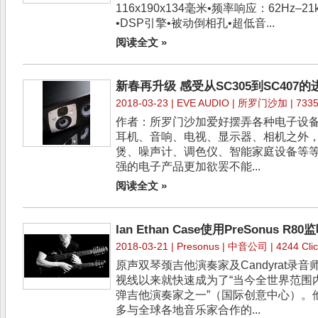
116x190x134毫米•频率响应：62Hz–2
•DSP引擎•被动倒相孔•超低音...
阅读全文 »
新春再升级 感受从SC305到SC407的
2018-03-23 |
EVE AUDIO
| 所罗门沙加 | 7335 
作者：所罗门沙加爱好摆弄各种电子设
耳机、音响、电视、显示器、相机之外
煲、噪声计、调色仪、智能家庭设备等
强的电子产品更加欲罢不能...
阅读全文 »
Ian Ethan Case使用PreSonus R80
2018-03-21 |
Presonus
| 中音公司 | 4244 Clic
原声双琴颈吉他演奏家及Candyrat录音师I
视线以来就快速成为了“当今全世界范围
弹吉他演奏家之一”（国际创意中心）。他的最
多与全球各地音乐家合作的...