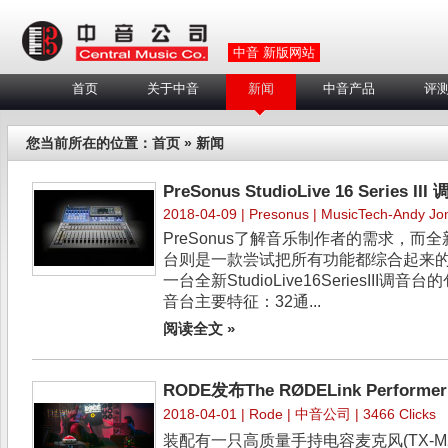
中音 新版网站
首页
关于中音
新闻
中音产品
评
您当前所在的位置：
首页
» 新闻
PreSonus StudioLive 16 Serie
2018-04-09 |
Presonus
| MusicTech-Andy Jon
PreSonus了解音乐制作者的需求，而全新的Stu
台则是一款尝试把所有功能都综合起来的产品
一台全新StudioLive16SeriesIII调音台的包装.
音台主要特征：32通...
阅读全文 »
RODE发布The RØDELink Performer K
2018-04-01 |
Rode
| 中音公司 | 3466 Clicks
装配有一只高质量手持电容麦克风(TX-M2