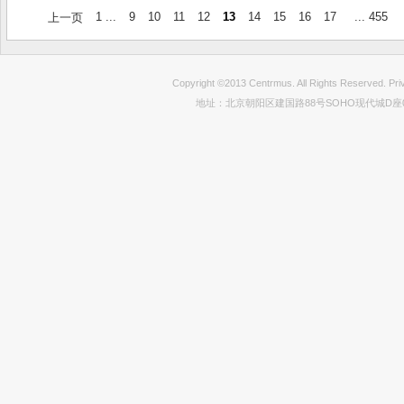
1 ...
9
10
11
12
13
14
15
16
17
... 455
上一页
Copyright ©2013 Centrmus. All Rights Reser
地址：北京朝阳区建国路88号SOHO现代城D座0712室 