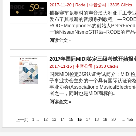
2017-11-20 |
Rode
| 中音公司 | 3305 Clicks
捕捉赛车竞赛时的声音澳大利亚手工专业音频厂
发布了其最新的音频系列教程：—RODER
RODEMicrophones的创始人PeterF
一辆NissanNismoGTR后–RODE的产
阅读全文 »
2017年国际MIDI鉴定三级考试开始报
2017-11-16 | 中音公司 | 2838 Clicks
国际MIDI检定3级认证考试简介：MIDI
子事业协会主办的一个具有国际认证资格
事业协会(AssociationofMusicalElectro
者之一，同时也是MIDI商标的...
阅读全文 »
1 ...
12
13
14
15
16
17
18
19
20
... 455
上一页