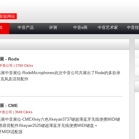
 新版网站
闻
中音产品
评测
中音e商
中音艺术家
中音技
 - Rode
 中音公司 | 2760 Clicks
展中音展位-RodeMicrophones此次中音公司共展出了Rode的多款录
麦克风及话筒配件
 - CME
中音公司 | 3549 Clicks
展中音展位-CMEXkey六色Xkeyair3737键超薄蓝牙无线便携MIDI键
y专用肩背配件Xkeyair2525键超薄蓝牙无线便携MIDI键盘＋
牙MIDI适配器