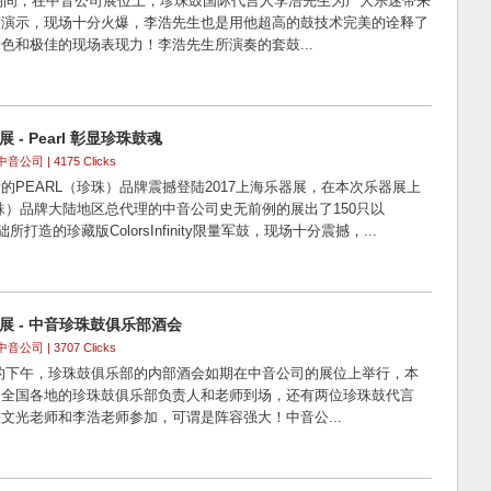
展期间，在中音公司展位上，珍珠鼓国际代言人李浩先生为广大乐迷带来
鼓演示，现场十分火爆，李浩先生也是用他超高的鼓技术完美的诠释了
色和极佳的现场表现力！李浩先生所演奏的套鼓...
 - Pearl 彰显珍珠鼓魂
中音公司 | 4175 Clicks
的PEARL（珍珠）品牌震撼登陆2017上海乐器展，在本次乐器展上
珍珠）品牌大陆地区总代理的中音公司史无前例的展出了150只以
础所打造的珍藏版ColorsInfinity限量军鼓，现场十分震撼，...
乐展 - 中音珍珠鼓俱乐部酒会
中音公司 | 3707 Clicks
12日的下午，珍珠鼓俱乐部的内部酒会如期在中音公司的展位上举行，本
自全国各地的珍珠鼓俱乐部负责人和老师到场，还有两位珍珠鼓代言
文光老师和李浩老师参加，可谓是阵容强大！中音公...