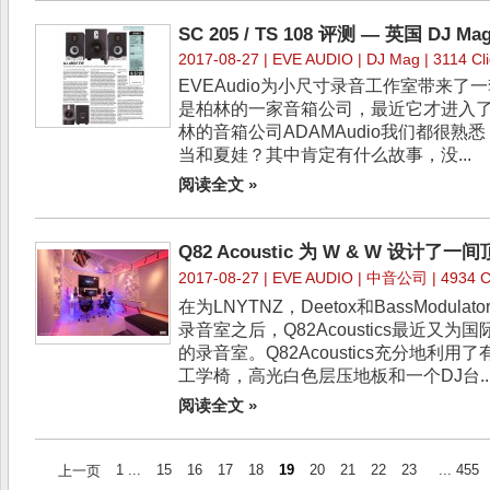
SC 205 / TS 108 评测 — 英国 DJ Ma
2017-08-27 |
EVE AUDIO
| DJ Mag | 3114 Cl
EVEAudio为小尺寸录音工作室带来了一
是柏林的一家音箱公司，最近它才进入
林的音箱公司ADAMAudio我们都很熟
当和夏娃？其中肯定有什么故事，没...
阅读全文 »
Q82 Acoustic 为 W & W 设计了
2017-08-27 |
EVE AUDIO
| 中音公司 | 4934 Cl
在为LNYTNZ，Deetox和BassModu
录音室之后，Q82Acoustics最近又为
的录音室。Q82Acoustics充分地利
工学椅，高光白色层压地板和一个DJ台..
阅读全文 »
1 ...
15
16
17
18
19
20
21
22
23
... 455
上一页